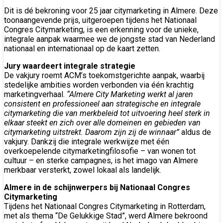
Dit is dé bekroning voor 25 jaar citymarketing in Almere. Deze
toonaangevende prijs, uitgeroepen tijdens het Nationaal
Congres Citymarketing, is een erkenning voor de unieke,
integrale aanpak waarmee we de jongste stad van Nederland
nationaal en internationaal op de kaart zetten.
Jury waardeert integrale strategie
De vakjury roemt ACM’s toekomstgerichte aanpak, waarbij
stedelijke ambities worden verbonden via één krachtig
marketingverhaal.
“Almere City Marketing werkt al jaren
consistent en professioneel aan strategische en integrale
citymarketing die van merkbeleid tot uitvoering heel sterk in
elkaar steekt en zich over alle domeinen en gebieden van
citymarketing uitstrekt. Daarom zijn zij de winnaar”
aldus de
vakjury. Dankzij die integrale werkwijze met één
overkoepelende citymarketingfilosofie – van wonen tot
cultuur – en sterke campagnes, is het imago van Almere
merkbaar versterkt, zowel lokaal als landelijk.
Almere in de schijnwerpers bij Nationaal Congres
Citymarketing
Tijdens het Nationaal Congres Citymarketing in Rotterdam,
met als thema “De Gelukkige Stad”, werd Almere bekroond