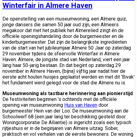
Winterfair in Almere Haven
De openstelling van een museumwoning, een Almere quiz,
jonge dansers die samen 50 jaar oud zijn, een Almeers
megakoor dat met het publiek het Almerelied zingt én de
officiële openingshandeling door de burgemeester en de
kinderburgemeester. Dat zijn de belangrijkste ingrediënten
van de start van het jubileumjaar Almere 50 Jaar op zaterdag
29 november tijdens de sfeervolle Winterfair in Almere
Haven. Almere, de jongste stad van Nederland, viert een jaar
lang haar 50-jarig bestaan. En dat begint op zaterdag 29
november in Almere Haven, (bijna) vijftig jaar nadat hier de
eerste acht houten huisjes geplaatst werden en met dit ‘Bivak’
het fundament werd gelegd voor de stad die Almere nu is.
Museumwoning als tastbare herinnering aan pionierstijd
De festiviteiten beginnen ’s ochtends met de officiële
opening van museumwoning
Huis van Haven
door
burgemeester Hein van der Loo. De museumwoning aan de
Schoolwerf 68 (een jaar lang ter beschikking gesteld door
Woningcorporatie De Alliantie) is ingericht zoals een typisch
rijtjeshuis er in de beginjaren van Almere uitzag. Sober,
praktisch en vol verhalen van de eerste bewoners. De woning