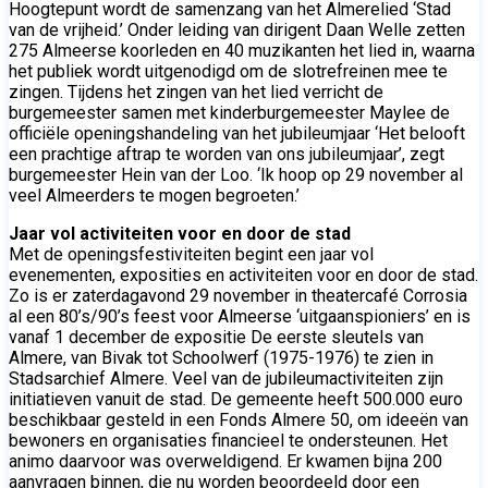
Hoogtepunt wordt de samenzang van het Almerelied ‘Stad
van de vrijheid.’ Onder leiding van dirigent Daan Welle zetten
275 Almeerse koorleden en 40 muzikanten het lied in, waarna
het publiek wordt uitgenodigd om de slotrefreinen mee te
zingen. Tijdens het zingen van het lied verricht de
burgemeester samen met kinderburgemeester Maylee de
officiële openingshandeling van het jubileumjaar ‘Het belooft
een prachtige aftrap te worden van ons jubileumjaar’, zegt
burgemeester Hein van der Loo. ‘Ik hoop op 29 november al
veel Almeerders te mogen begroeten.’
Jaar vol activiteiten voor en door de stad
Met de openingsfestiviteiten begint een jaar vol
evenementen, exposities en activiteiten voor en door de stad.
Zo is er zaterdagavond 29 november in theatercafé Corrosia
al een 80’s/90’s feest voor Almeerse ‘uitgaanspioniers’ en is
vanaf 1 december de expositie De eerste sleutels van
Almere, van Bivak tot Schoolwerf (1975-1976) te zien in
Stadsarchief Almere. Veel van de jubileumactiviteiten zijn
initiatieven vanuit de stad. De gemeente heeft 500.000 euro
beschikbaar gesteld in een Fonds Almere 50, om ideeën van
bewoners en organisaties financieel te ondersteunen. Het
animo daarvoor was overweldigend. Er kwamen bijna 200
aanvragen binnen, die nu worden beoordeeld door een