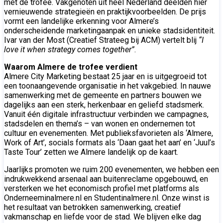
met de trofee. Vakgenoten uit heel Nederland deelden hier
vernieuwende strategieën en praktijkvoorbeelden. De prijs
vormt een landelijke erkenning voor Almere’s
onderscheidende marketingaanpak en unieke stadsidentiteit.
Ivar van der Most (Creatief Strateeg bij ACM) vertelt blij
“I
love it when strategy comes together”
.
Waarom Almere de trofee verdient
Almere City Marketing bestaat 25 jaar en is uitgegroeid tot
een toonaangevende organisatie in het vakgebied. In nauwe
samenwerking met de gemeente en partners bouwen we
dagelijks aan een sterk, herkenbaar en geliefd stadsmerk.
Vanuit één digitale infrastructuur verbinden we campagnes,
stadsdelen en thema’s – van wonen en ondernemen tot
cultuur en evenementen. Met publieksfavorieten als ‘Almere,
Work of Art’, socials formats als ‘Daan gaat het aan’ en ‘Juul’s
Taste Tour’ zetten we Almere landelijk op de kaart.
Jaarlijks promoten we ruim 200 evenementen, we hebben een
indrukwekkend arsenaal aan buitenreclame opgebouwd, en
versterken we het economisch profiel met platforms als
Onderneeminalmere.nl en Studentinalmere.nl. Onze winst is
het resultaat van betrokken samenwerking, creatief
vakmanschap en liefde voor de stad. We blijven elke dag