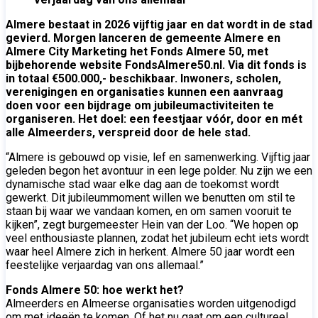
Almere bestaat in 2026 vijftig jaar en dat wordt in de stad
gevierd. Morgen lanceren de gemeente Almere en
Almere City Marketing het Fonds Almere 50, met
bijbehorende website FondsAlmere50.nl. Via dit fonds is
in totaal €500.000,- beschikbaar. Inwoners, scholen,
verenigingen en organisaties kunnen een aanvraag
doen voor een bijdrage om jubileumactiviteiten te
organiseren. Het doel: een feestjaar vóór, door en mét
alle Almeerders, verspreid door de hele stad.
“Almere is gebouwd op visie, lef en samenwerking. Vijftig jaar
geleden begon het avontuur in een lege polder. Nu zijn we een
dynamische stad waar elke dag aan de toekomst wordt
gewerkt. Dit jubileummoment willen we benutten om stil te
staan bij waar we vandaan komen, en om samen vooruit te
kijken”, zegt burgemeester Hein van der Loo. “We hopen op
veel enthousiaste plannen, zodat het jubileum echt iets wordt
waar heel Almere zich in herkent. Almere 50 jaar wordt een
feestelijke verjaardag van ons allemaal.”
Fonds Almere 50: hoe werkt het?
Almeerders en Almeerse organisaties worden uitgenodigd
om met ideeën te komen. Of het nu gaat om een cultureel