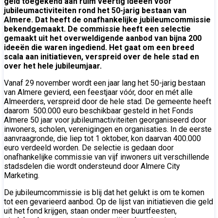
geld toegekend aan ruim veertig ideeën voor
jubileumactiviteiten rond het 50-jarig bestaan van
Almere. Dat heeft de onafhankelijke jubileumcommissie
bekendgemaakt. De commissie heeft een selectie
gemaakt uit het overweldigende aanbod van bijna 200
ideeën die waren ingediend. Het gaat om een breed
scala aan initiatieven, verspreid over de hele stad en
over het hele jubileumjaar.
Vanaf 29 november wordt een jaar lang het 50-jarig bestaan
van Almere gevierd, een feestjaar vóór, door en mét alle
Almeerders, verspreid door de hele stad. De gemeente heeft
daarom 500.000 euro beschikbaar gesteld in het Fonds
Almere 50 jaar voor jubileumactiviteiten georganiseerd door
inwoners, scholen, verenigingen en organisaties. In de eerste
aanvraagronde, die liep tot 1 oktober, kon daarvan 400.000
euro verdeeld worden. De selectie is gedaan door
onafhankelijke commissie van vijf inwoners uit verschillende
stadsdelen die wordt ondersteund door Almere City
Marketing.
De jubileumcommissie is blij dat het gelukt is om te komen
tot een gevarieerd aanbod. Op de lijst van initiatieven die geld
uit het fond krijgen, staan onder meer buurtfeesten,