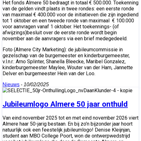
Het fonds Almere 50 bedraagt in totaal € 500.000. Toekenning
van de gelden vindt plaats in twee rondes: een eerste ronde
van maximaal € 400.000 voor de initiatieven die zijn ingediend
tot 1 oktober en een tweede ronde van maximaal € 100.000
voor aanvragen vanaf 1 oktober. Het toekennings- (of
afwijzings)besluit over de eerste ronde wordt begin
november aan de aanvragers via een brief medegedeeld.
Foto (Almere City Marketing): de jubileumcommissie in
gezelschap van de burgemeester en kinderburgemeester,
v.l.n.r.: Arno Splinter, Shanella Bleecke, Maribel Gonzalez,
kinderburgemeester Maylee, Wouter van der Ham, Jannette
Delver en burgemeester Hein van der Loo.
Nieuws
-
10/02/2025
Jubileumlogo Almere 50 jaar onthuld
Van eind november 2025 tot en met eind november 2026 viert
Almere haar 50-jarig bestaan. En bij zo’n bijzonder jaar hoort
natuurlijk ook een feestelijk jubileumlogo! Denise Kleijnjan,
student aan MBO College Poort, won de ontwerpwedstrijd