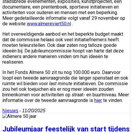
stadsbrede evenementen, exposities, kunstprojecten, een
documentaire, een prentenboek, sportieve initiatieven en
activiteiten voor ouderen en mensen met een beperking.
Meer gedetailleerde informatie volgt vanaf 29 november op
de website
www.almereviert50.nl
.
Het overweldigende aanbod en het beperkte budget maakt
dat de commissie helaas ook veel initiatiefnemers heeft
moeten teleurstellen. Ook daar zaten nog talloze goede
ideeën bij. De jubileumcommissie hoopt van harte dat deze
indieners andere manieren vinden om hun ideeën te
realiseren.
In het Fonds Almere 50 zit nu nog 100.000 euro. Daarvoor
loopt een tweede aanvraagronde die langer openstaat en ook
ruimte wil bieden voor
last minute
initiatieven. De commissie
zou het ook toejuichen als er nog meer ideeën zouden
binnenkomen voor activiteiten op straat- en buurtniveau. Meer
informatie over de tweede aanvraagronde is
hier
te vinden.
Nieuws
-
11/20/2025
Jubileumjaar feestelijk van start tijdens