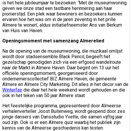
is het hele jubileumjaar te bezoeken. ‘Met de museumwoning
geven we onze stad een tastbare herinnering aan haar
pionierstijd. Een plek waar bewoners en bezoekers kunnen
ervaren hoe het was om in de jaren zeventig in het prille
Almere te wonen’, aldus initiatiefneemster Ans van Berkum
van Huis van Haven.
Openingsmoment met samenzang Almerelied
Na de opening van de museumwoning, die muzikaal omlijst
wordt door stadsensemble Black Pencil, begeeft het
gezelschap genodigden zich via een erfgoed wandelroute
naar de Markt in Almere Haven. Daar begint om 13 uur het
officiële openingsmoment, georganiseerd door
ondernemerscollectief BIZ Almere Haven, de gemeente
Almere en Almere City Marketing. Dit alles in het decor van de
Winterfair
die daar het hele weekend wordt gehouden en die
ook in het teken van 50 jaar Almere staat.
Het feestelijke programma, gepresenteerd door Almeerse
verhalenverteller Joost Buitenweg, wordt geopend door zes
jonge dansers van Dansstudio Yvette, die samen vijftig jaar
oud zijn. Ook is er een Almere quiz waarbij het publiek zijn
kennis van de Almeerse geschiedenis kan testen.