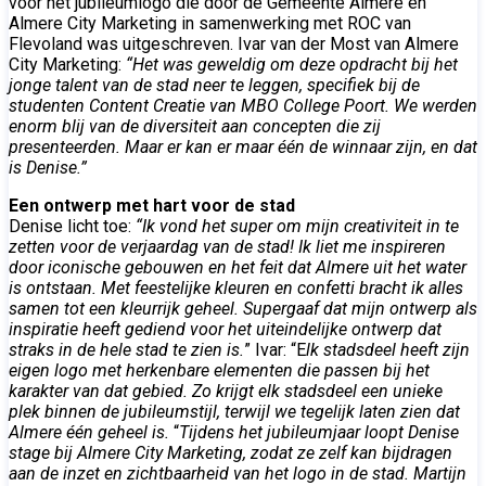
voor het jubileumlogo die door de Gemeente Almere en
Almere City Marketing in samenwerking met ROC van
Flevoland was uitgeschreven. Ivar van der Most van Almere
City Marketing:
“Het was geweldig om deze opdracht bij het
jonge talent van de stad neer te leggen, specifiek bij de
studenten Content Creatie van MBO College Poort. We werden
enorm blij van de diversiteit aan concepten die zij
presenteerden. Maar er kan er maar één de winnaar zijn, en dat
is Denise.”
Een ontwerp met hart voor de stad
Denise licht toe:
“Ik vond het super om mijn creativiteit in te
zetten voor de verjaardag van de stad! Ik liet me inspireren
door iconische gebouwen en het feit dat Almere uit het water
is ontstaan. Met feestelijke kleuren en confetti bracht ik alles
samen tot een kleurrijk geheel. Supergaaf dat mijn ontwerp als
inspiratie heeft gediend voor het uiteindelijke ontwerp dat
straks in de hele stad te zien is.
” Ivar: “E
lk stadsdeel heeft zijn
eigen logo met herkenbare elementen die passen bij het
karakter van dat gebied. Zo krijgt elk stadsdeel een unieke
plek binnen de jubileumstijl, terwijl we tegelijk laten zien dat
Almere één geheel is.
“
Tijdens het jubileumjaar loopt Denise
stage bij Almere City Marketing, zodat ze zelf kan bijdragen
aan de inzet en zichtbaarheid van het logo in de stad. Martijn