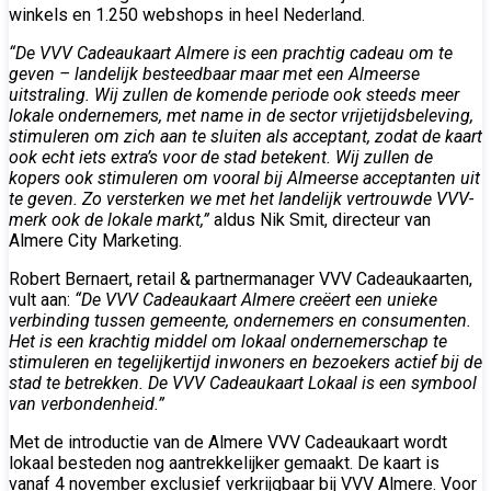
winkels en 1.250 webshops in heel Nederland.
“De VVV Cadeaukaart Almere is een prachtig cadeau om te
geven – landelijk besteedbaar maar met een Almeerse
uitstraling. Wij zullen de komende periode ook steeds meer
lokale ondernemers, met name in de sector vrijetijdsbeleving,
stimuleren om zich aan te sluiten als acceptant, zodat de kaart
ook echt iets extra’s voor de stad betekent. Wij zullen de
kopers ook stimuleren om vooral bij Almeerse acceptanten uit
te geven. Zo versterken we met het landelijk vertrouwde VVV-
merk ook de lokale markt,”
aldus Nik Smit, directeur van
Almere City Marketing.
Robert Bernaert, retail & partnermanager VVV Cadeaukaarten,
vult aan:
“De VVV Cadeaukaart Almere creëert een unieke
verbinding tussen gemeente, ondernemers en consumenten.
Het is een krachtig middel om lokaal ondernemerschap te
stimuleren en tegelijkertijd inwoners en bezoekers actief bij de
stad te betrekken. De VVV Cadeaukaart Lokaal is een symbool
van verbondenheid.”
Met de introductie van de Almere VVV Cadeaukaart wordt
lokaal besteden nog aantrekkelijker gemaakt. De kaart is
vanaf 4 november exclusief verkrijgbaar bij VVV Almere. Voor