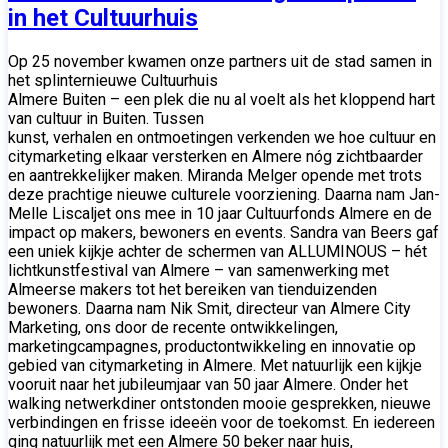
in het Cultuurhuis
Op 25 november kwamen onze partners uit de stad samen in
het splinternieuwe Cultuurhuis
Almere Buiten – een plek die nu al voelt als het kloppend hart
van cultuur in Buiten. Tussen
kunst, verhalen en ontmoetingen verkenden we hoe cultuur en
citymarketing elkaar versterken en Almere nóg zichtbaarder
en aantrekkelijker maken. Miranda Melger opende met trots
deze prachtige nieuwe culturele voorziening. Daarna nam Jan-
Melle Liscaljet ons mee in 10 jaar Cultuurfonds Almere en de
impact op makers, bewoners en events. Sandra van Beers gaf
een uniek kijkje achter de schermen van ALLUMINOUS – hét
lichtkunstfestival van Almere – van samenwerking met
Almeerse makers tot het bereiken van tienduizenden
bewoners. Daarna nam Nik Smit, directeur van Almere City
Marketing, ons door de recente ontwikkelingen,
marketingcampagnes, productontwikkeling en innovatie op
gebied van citymarketing in Almere. Met natuurlijk een kijkje
vooruit naar het jubileumjaar van 50 jaar Almere. Onder het
walking netwerkdiner ontstonden mooie gesprekken, nieuwe
verbindingen en frisse ideeën voor de toekomst. En iedereen
ging natuurlijk met een Almere 50 beker naar huis,