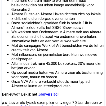
In Almere Centrum maakte we met een frisse
belevingsvideo het urban imago aantrekkelijk voor
Generatie Z.
Almere Buiten en Almere Haven richtten zich op lokale
zichtbaarheid en dorpse evenementen
Onze socialvideo’s groeiden flink in bereik. ‘Uit in
Almere’ haalde zelfs het SBS6 Shownieuws.
We werkten met Onderneem in Almere ook aan Almere
als economische hotspot via ondernemersverhalen,
innovatieve hubs en een vernieuwde website.
Met de campagne Work of Art benadrukten we de lef en
creativiteit van Almere.
Met influencers en journalisten bereikten we nieuwe
doelgroepen
Alluminous trok ruim 45.000 bezoekers, 30% meer dan
het jaar ervoor
Op social media lieten we Almere zien als bestemming
voor sport, natuur en horeca
Onze VVV Almere verkocht steeds meer typisch
Almeerse kunst en streekproducten
Benieuwd? Bekijk het
Jaarverslag
!
p.s. Liever als fysiek exemplaar ontvangen? Stuur dan een e-