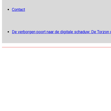
Contact
De verborgen poort naar de digitale schaduw: De Torzon o
januari 29, 2018
2018
/
januari
/
29