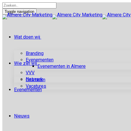
Toggle navigation
Wat doen wij
Branding
Evenementen
Wie zijn wij
Evenementen in Almere
VVV
Netwerk
Ons team
Vacatures
Evenementen
Nieuws